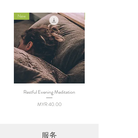
New
New
Restful Evening Meditation
Recharging Mid Day Medi
Price
MYR 40.00
服务