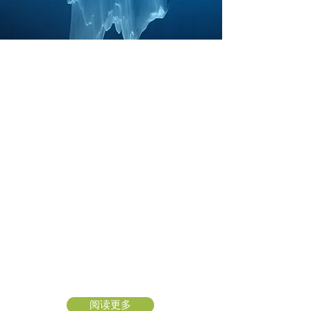
就像一个冰山一样，我们的意识部分大
约为百分之十，而剩余的百分之九十是
我们的潜意识部分。 我们这通常被隐藏
的部分负责管理我们的情绪，习惯，信
念，身体免疫系统和长期记忆。
当在过去形成并储存在潜意识的旧模式
不再适合我们现在的状况时，他们通常
会以负面的方式影响着我们。 这些旧模
式可以是阻止着我们实现目标的老旧的
限制习惯和信念，也甚至可以是在我们
生活中不断重复的旧情绪。
当我们有办法和潜意识沟通时，我们可
以进行对身体或精神状况的改善。
阅读更多