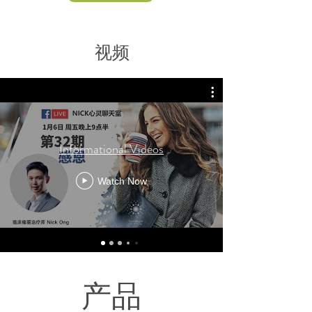
视频
Informational Videos
Watch Now
产品