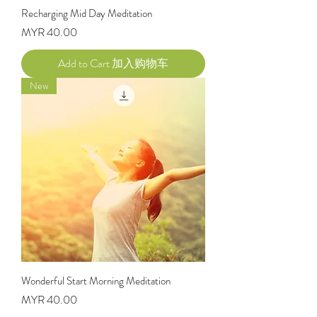
Recharging Mid Day Meditation
Price
MYR 40.00
Add to Cart 加入购物车
New
Wonderful Start Morning Meditation
Price
MYR 40.00