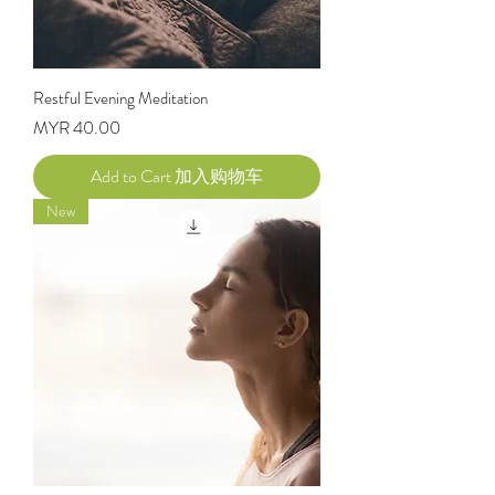
Restful Evening Meditation
Price
MYR 40.00
Add to Cart 加入购物车
New