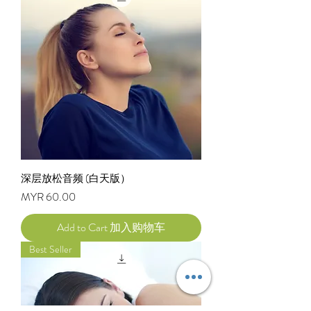
深层放松音频 (白天版）
Price
MYR 60.00
Add to Cart 加入购物车
Best Seller