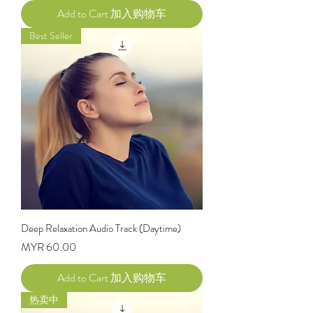
Add to Cart 加入购物车
Best Seller
Deep Relaxation Audio Track (Daytime)
Price
MYR 60.00
Add to Cart 加入购物车
热卖中